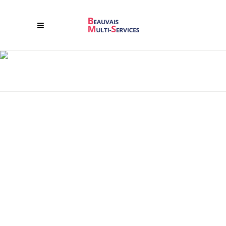
MÉNAGE ET JARDINAGE
UN JARDIN ENTRETENU, UNE MAISON
PROPRE ET BIEN RANGÉE APPORTE
JOIE ET BONNE HUMEUR !